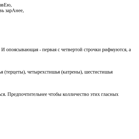
азвЕю,
вь зарАнее,
. И опоясывающая - первая с четвертой строчки рифмуются, а
ья (терцеты), четырехстишья (катрены), шестистишья
ься. Предпочтительнее чтобы колличество этих гласных