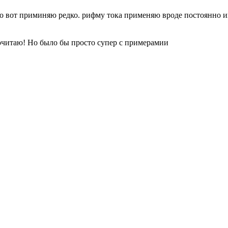
но вот приминяю редко. рифму тока применяю вроде постоянно
и
м почитаю! Но было бы просто супер с примерамии