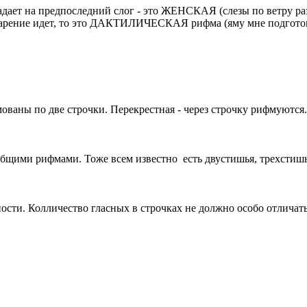
 падает на предпоследний слог - это ЖЕНСКАЯ (слезы по ветру р
 ударение идет, то это ДАКТИЛИЧЕСКАЯ рифма (яму мне подгото
мованы по две строчки. Перекрестная - через строчку рифмуются
 общими рифмами. Тоже всем известно
есть двустишья, трехстиш
ости. Колличество гласных в строчках не должно особо отличат