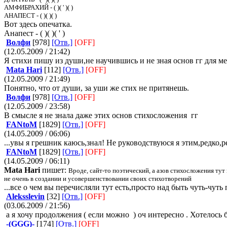
АМФИБРАХИЙ - ( )( ' )( )
АНАПЕСТ - ( )( )( )
Вот здесь опечатка.
Анапест - ( )( )( ' )
Волфи
[978]
[Отв.]
[OFF]
(12.05.2009 / 21:42)
Я стихи пишу из души,не научившись и не зная основ гг для ме
Mata Hari
[112]
[Отв.]
[OFF]
(12.05.2009 / 21:49)
Понятно, что от души, за уши же стих не притянешь.
Волфи
[978]
[Отв.]
[OFF]
(12.05.2009 / 23:58)
В смысле я не знала даже этих основ стихосложения
гг
FANtoM
[1829]
[Отв.]
[OFF]
(14.05.2009 / 06:06)
...увы я грешник каюсь,знал
! Не руководствуюся я этим,редко,р
FANtoM
[1829]
[Отв.]
[OFF]
(14.05.2009 / 06:11)
Mata Hari
пишет:
Вроде, сайт-то поэтический, а азов стихосложения тут
не очень в создании и усовершенствовании своих стихотворений
...все о чем вы перечисляли тут есть,просто над быть чуть-чуть 
Aleksslevin
[32]
[Отв.]
[OFF]
(03.06.2009 / 21:56)
а я хочу продолжения ( если можно
) оч интересно . Хотелось 
-(GGG)-
[174]
[Отв.]
[OFF]