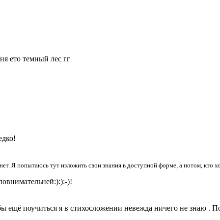
ня ето темный лес гг
едко!
 нет. Я попытаюсь тут изложить свои знания в доступной форме, а потом, кто
повнимательней:):):-)!
бы ещё поучиться я в стихосложении невежда ничего не знаю . По