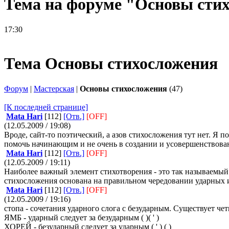
Тема на форуме "Основы сти
17:30
Тема Основы стихосложения
Форум
|
Мастерская
|
Основы стихосложения
(47)
[К последней странице]
Mata Hari
[112]
[Отв.]
[OFF]
(12.05.2009 / 19:08)
Вроде, сайт-то поэтический, а азов стихосложения тут нет. Я 
помочь начинающим и не очень в создании и усовершенствов
Mata Hari
[112]
[Отв.]
[OFF]
(12.05.2009 / 19:11)
Наиболее важный элемент стихотворения - это так называемый 
стихосложения основана на правильном чередовании ударных и
Mata Hari
[112]
[Отв.]
[OFF]
(12.05.2009 / 19:16)
стопа - сочетания ударного слога с безударным. Существует ч
ЯМБ - ударный следует за безударным ( )( ' )
ХОРЕЙ - безударный следует за ударным ( ' ) ( )