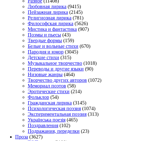
Разное
(11408)
Любовная лирика
(9415)
Пейзажная лирика
(2145)
Религиозная лирика
(781)
Философская лирика
(5626)
Мистика и фантастика
(907)
Поэмы и пьесы
(43)
Твердые формы
(159)
Белые и вольные стихи
(670)
Пародия и юмор
(3045)
Детские стихи
(315)
Музыкальное творчество
(1018)
Переводы и другие языки
(90)
Низовые жанры
(464)
Творчество других авторов
(1072)
Мемориал поэтов
(58)
Эротические стихи
(214)
Фольклор
(54)
Гражданская лирика
(3145)
Психологическая поэзия
(1074)
Экспериментальная поэзия
(313)
Українська поезія
(465)
Поздравления
(102)
Подражания, переделки
(23)
Проза
(3627)