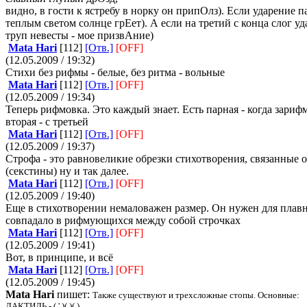
видно, в гости к ястребу в норку он припОлз). Если ударение
теплым светом солнце грЕет). А если на третий с конца слог
труп невесты - мое призвАние)
Mata Hari
[112]
[Отв.]
[OFF]
(12.05.2009 / 19:32)
Стихи без рифмы - белые, без ритма - вольные
Mata Hari
[112]
[Отв.]
[OFF]
(12.05.2009 / 19:34)
Теперь рифмовка. Это каждый знает. Есть парная - когда зариф
вторая - с третьей
Mata Hari
[112]
[Отв.]
[OFF]
(12.05.2009 / 19:37)
Строфа - это равновеликие обрезки стихотворения, связанные
(секстины) ну и так далее.
Mata Hari
[112]
[Отв.]
[OFF]
(12.05.2009 / 19:40)
Еще в стихотворении немаловажен размер. Он нужен для плавн
совпадало в рифмующихся между собой строчках
Mata Hari
[112]
[Отв.]
[OFF]
(12.05.2009 / 19:41)
Вот, в принципе, и всё
Mata Hari
[112]
[Отв.]
[OFF]
(12.05.2009 / 19:45)
Mata Hari
пишет:
Также существуют и трехсложные стопы. Основные:
ДАКТИЛЬ - ( ' )( )( )