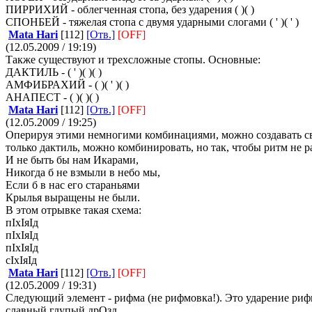
ПИРРИХИЙ - облегченная стопа, без ударения ( )( )
СПОНБЕЙ - тяжелая стопа с двумя ударными слогами ( ' )( ' )
Mata Hari
[112]
[Отв.]
[OFF]
(12.05.2009 / 19:19)
Также существуют и трехсложные стопы. Основные:
ДАКТИЛЬ - ( ' )( )( )
АМФИБРАХИЙ - ( )( ' )( )
АНАПЕСТ - ( )( )( )
Mata Hari
[112]
[Отв.]
[OFF]
(12.05.2009 / 19:25)
Оперируя этими немногими комбинациями, можно создавать с
только дактиль, можно комбинировать, но так, чтобы ритм не 
И не быть бы нам Икарами,
Никогда б не взмыли в небо мы,
Если б в нас его стараньями
Крылья выращены не были.
В этом отрывке такая схема:
пIхIяIд
пIхIяIд
пIхIяIд
сIхIяIд
Mata Hari
[112]
[Отв.]
[OFF]
(12.05.2009 / 19:31)
Следующий элемент - рифма (не рифмовка!). Это ударение риф
славный глупый дрОзд,