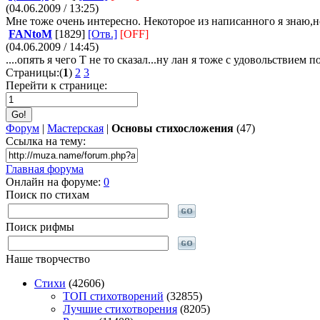
(04.06.2009 / 13:25)
Мне тоже очень интересно. Некоторое из написанного я знаю,
FANtoM
[1829]
[Отв.]
[OFF]
(04.06.2009 / 14:45)
....опять я чего Т не то сказал...ну лан я тоже с удовольствие
Страницы:(
1
)
2
3
Перейти к странице:
Форум
|
Мастерская
|
Основы стихосложения
(47)
Ссылка на тему:
Главная форума
Онлайн на форуме:
0
Поиск по стихам
Поиск рифмы
Наше творчество
Стихи
(42606)
TOП стихотворений
(32855)
Лучшие стихотворения
(8205)