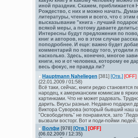
какую книгу и какому человеку можно п
иной праздник. Скажем, приближается 
Рождество, с них и можно начать. Дума
литературы, чтения и всего, что с этим 
высказывание "книга - лучший подарок
всякой меры, а потому даваете делить
Интересны будут предложения по пов
книг и авторов, но в этом случае расск
поподробнее. И еще: важно будет доба
комментарий по поводу того, угодили л
насколько. Здесь, конечно, многое зави
книги, но и от человека, которому ее да
весь фокус, не правда ли?
Hauptmann Naheliegen
[381]
[Отв.]
[OFF]
(22.01.2009 / 01:58)
Всё таки, сейчас, книги редко становятся 
народец, к американским комиксам в ярких
картинками. Что не может радовать. Трудно
дарить. Вкусы разные. Недавно подарил д
Виктора Суворова (который бывший наш ш
"Освободитель" не понравился, зато "Ледо
вызвали восторг. Вот и поди-пойми людей.
Волфи
[978]
[Отв.]
[OFF]
(06.02.2009 / 12:35)