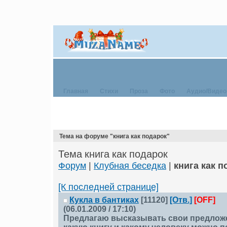
Главная
Стихи
Проза
Фото
Аудио/Видео
Тема на форуме "книга как подарок"
Тема книга как подарок
Форум
|
Клубная беседка
|
книга как п
[К последней странице]
Кукла в бантиках
[11120]
[Отв.]
[OFF]
(06.01.2009 / 17:10)
Предлагаю высказывать свои предложе