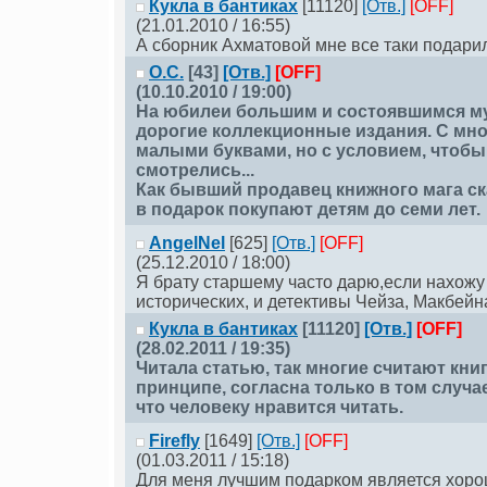
Кукла в бантиках
[11120]
[Отв.]
[OFF]
(21.01.2010 / 16:55)
А сборник Ахматовой мне все таки подарил
О.С.
[43]
[Отв.]
[OFF]
(10.10.2010 / 19:00)
На юбилеи большим и состоявшимся м
дорогие коллекционные издания. С мно
малыми буквами, но с условием, чтобы
смотрелись...
Как бывший продавец книжного мага ск
в подарок покупают детям до семи лет.
AngelNel
[625]
[Отв.]
[OFF]
(25.12.2010 / 18:00)
Я брату старшему часто дарю,если нахожу
исторических, и детективы Чейза, Макбейн
Кукла в бантиках
[11120]
[Отв.]
[OFF]
(28.02.2011 / 19:35)
Читала статью, так многие считают кни
принципе, согласна только в том случа
что человеку нравится читать.
Firefly
[1649]
[Отв.]
[OFF]
(01.03.2011 / 15:18)
Для меня лучшим подарком является хоро