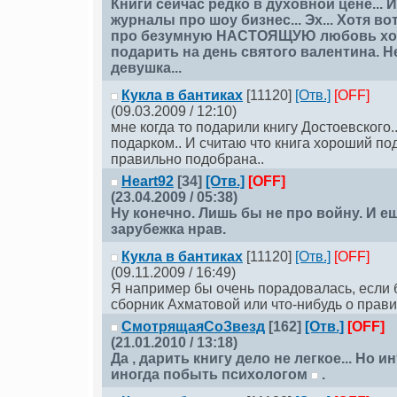
Книги сейчас редко в духовной цене...
журналы про шоу бизнес... Эх... Хотя во
про безумную НАСТОЯЩУЮ любовь хо
подарить на день святого валентина. Н
девушка...
Кукла в бантиках
[11120]
[Отв.]
[OFF]
(09.03.2009 / 12:10)
мне когда то подарили книгу Достоевского.
подарком.. И считаю что книга хороший под
правильно подобрана..
Heart92
[34]
[Отв.]
[OFF]
(23.04.2009 / 05:38)
Ну конечно. Лишь бы не про войну. И 
зарубежка нрав.
Кукла в бантиках
[11120]
[Отв.]
[OFF]
(09.11.2009 / 16:49)
Я например бы очень порадовалась, если
сборник Ахматовой или что-нибудь о прави
СмотрящаяСоЗвезд
[162]
[Отв.]
[OFF]
(21.01.2010 / 13:18)
Да , дарить книгу дело не легкое... Но 
иногда побыть психологом
.