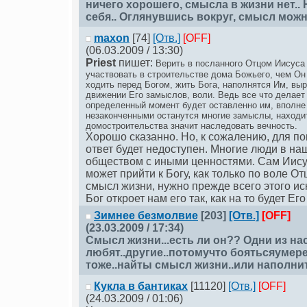
ничего хорошего, смысла в жизни нет..
себя.. Оглянувшись вокруг, смысл можн
maxon
[74]
[Отв.]
[OFF]
(06.03.2009 / 13:30)
Priest
пишет:
Верить в посланного Отцом Иисуса
участвовать в строительстве дома Божьего, чем Он
ходить перед Богом, жить Бога, наполнятся Им, вы
движении Его замыслов, воли. Ведь все что делает
определенный момент будет оставленно им, вполне 
незаконченными останутся многие замыслы, находи
домостроительства значит наследовать вечность.
Хорошо сказанно. Но, к сожалению, для п
ответ будет недоступен. Многие люди в н
обществом с иными ценностями. Сам Иисус 
может прийти к Богу, как только по воле О
смысл жизни, нужно прежде всего этого ис
Бог откроет нам его так, как на то будет Ег
Зимнее безмолвие
[203]
[Отв.]
[OFF]
(23.03.2009 / 17:34)
Смысл жизни...есть ли он?? Одни из на
любят..другие..потомучто боятьсяумере
тоже..найты смысл жизни..или наполни
Кукла в бантиках
[11120]
[Отв.]
[OFF]
(24.03.2009 / 01:06)