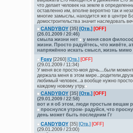
что делает человек на земле в определенн
оставленно им, вполне вероятно так и не
многие замыслы, находится же в центре Б
домостроительства значит наследовать веч
CANDYBOY
[35]
[Отв.]
[OFF]
(26.01.2009 / 20:46)
смыла жизни нет
у меня своя философ
жизни. Просто радуйтесь, что живёте, а
напряжённо искать смысл, жизнь мимо 
Foxy
[2260]
[Отв.]
[OFF]
(29.01.2009 / 11:34)
У меня все просто-моя дочь....были момент
держала меня в этом мире...родители,друз
любимый человек...а вообще нужно просто
каждому новому утру.
CANDYBOY
[35]
[Отв.]
[OFF]
(29.01.2009 / 22:58)
вот и я об этом, люди простым вещам 
проснулся утром- радуйся, что просн
день может быть последним Гг
CANDYBOY
[35]
[Отв.]
[OFF]
(29.01.2009 / 23:00)