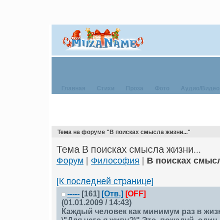
Главная
Стихи
Проза
Фото
Аудио/Видео
Тема на форуме "В поисках смысла жизни..."
Тема В поисках смысла жизни...
Форум
|
Философия
|
В поисках смысл
[К последней странице]
-----
[161]
[Отв.]
[OFF]
(01.01.2009 / 14:43)
Каждый человек как минимум раз в жизн