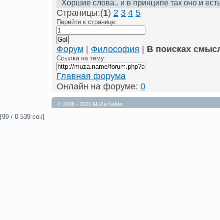
Хоршие слова.. и в принципе так оно и есть
Страницы:(
1
)
2
3
4
5
Перейти к странице:
Форум
|
Философия
|
В поисках смысл
Ссылка на тему:
Главная форума
Онлайн на форуме:
0
© 2008 - 2026 MuZa.NaMe
[99 / 0.539 сек]