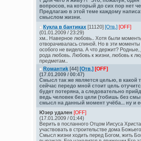
\"Для чего я живу?\" Это, пожалуй, один
вопросов, на который до сих пор нет че
Предлагаю в этой теме каждому написат
смыслом жизни.
Кукла в бантиках
[11120]
[Отв.]
[OFF]
(01.01.2009 / 23:29)
хм.. Наверное любовь.. Хотя были моменты
отворачивалась спиной. Но в эти моменты
особого не видела. А что держит? Родные, 
рода любовь. Любовь к жизни, любовь к лю
предметам..
Rомантиk
[44]
[Отв.]
[OFF]
(17.01.2009 / 00:47)
Смысл так же является целью, в какой 
сейчас передо мной стоит цель отучитс
будет потеряна, а следовательно прийд
ведь человек без цели (тобишь без смыс
смысл на данный момент учёба... ну и е
Юзер удален
[OFF]
(17.01.2009 / 01:44)
Верить в посланного Отцом Иисуса Христа
участвовать в строительстве дома Божьего,
Смысл жизни ходить перед Богом, жить Бо
выражать Его находится в движении Его з