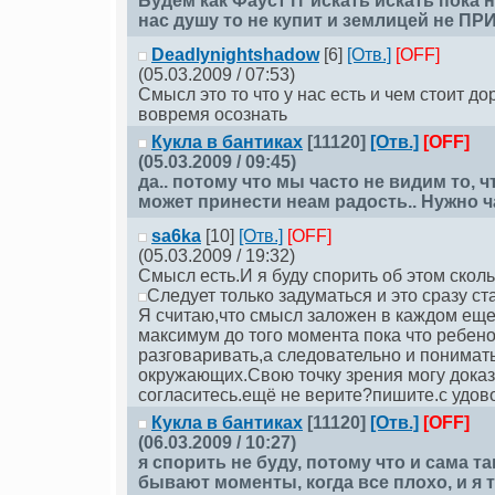
Будем как Фауст гг искать искать пока
нас душу то не купит и землицей не ПР
Deadlynightshadow
[6]
[Отв.]
[OFF]
(05.03.2009 / 07:53)
Смысл это то что у нас есть и чем стоит д
вовремя осознать
Кукла в бантиках
[11120]
[Отв.]
[OFF]
(05.03.2009 / 09:45)
да.. потому что мы часто не видим то, ч
может принести неам радость.. Нужно ч
sa6ka
[10]
[Отв.]
[OFF]
(05.03.2009 / 19:32)
Смысл есть.И я буду спорить об этом сколь
Следует только задуматься и это сразу с
Я считаю,что смысл заложен в каждом еще
максимум до того момента пока что ребено
разговаривать,а следовательно и понимать
окружающих.Свою точку зрения могу доказ
согласитесь.ещё не верите?пишите.с удов
Кукла в бантиках
[11120]
[Отв.]
[OFF]
(06.03.2009 / 10:27)
я спорить не буду, потому что и сама та
бывают моменты, когда все плохо, и я т