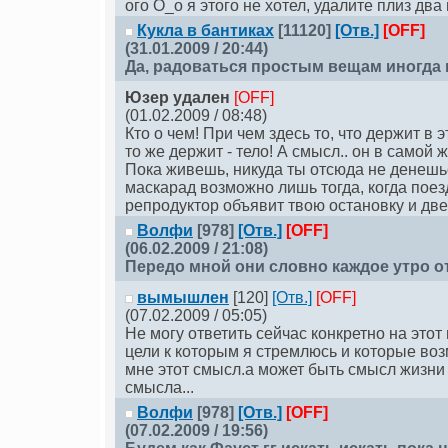
ого О_о я этого не хотел, удалите плиз два
Кукла в бантиках
[11120]
[Отв.]
[OFF]
(31.01.2009 / 20:44)
Да, радоваться простым вещам иногда 
Юзер удален
[OFF]
(01.02.2009 / 08:48)
Кто о чем! При чем здесь то, что держит в 
то же держит - тело! А смысл.. он в самой 
Пока живешь, никуда ты отсюда не денешь
маскарад возможно лишь тогда, когда поез
репродуктор объявит твою остановку и две
Волфи
[978]
[Отв.]
[OFF]
(06.02.2009 / 21:08)
Передо мной они словно каждое утро о
вымышлен
[120]
[Отв.]
[OFF]
(07.02.2009 / 05:05)
Не могу ответить сейчас конкретно на этот
цели к которым я стремлюсь и которые во
мне этот смысл.а может быть смысл жизни 
смысла...
Волфи
[978]
[Отв.]
[OFF]
(07.02.2009 / 19:56)