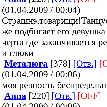
(01.04.2009 / 00:04)
Страшнэ,товарищи!Танцуе
же подбигает его девушка 
черта где заканчивается р
и глюки
Металюга
[378]
[Отв.]
[
(01.04.2009 / 00:06)
моя ревность беспредельн
Anna
[220]
[Отв.]
[OFF]
(01.04.2009 / 00:06)