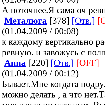
А поточнее.Я сама оч рев
Металюга
[378]
[Отв.]
[
(01.04.2009 / 00:08)
к каждому вертикально р
ревную. и завожусь с пол
Anna
[220]
[Отв.]
[OFF]
(01.04.2009 / 00:12)
Бывает.Мне когдата подру
можно делать , а что нет.Т
мне начал подкатывать.Вы