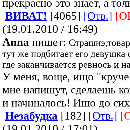
прекрасно это знает, а тол
ВИВАТ!
[4065]
[Отв.]
[O
(19.01.2010 / 16:49)
Anna
пишет:
Страшнэ,товар
тут же подбигает его девушка 
где заканчивается ревнось и н
У меня, воще, ищо "круч
мне напишут, сделаешь к
и начиналось! Ишо до сих 
Незабудка
[182]
[Отв.]
[O
(19.01.2010 / 17:01)