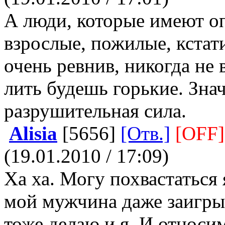
А люди, которые имеют о
взрослые, пожилые, кстати
очень ревнив, никогда не 
лить будешь горькие. Знач
разрушительная сила.
Alisia
[5656]
[Отв.]
[OFF]
(19.01.2010 / 17:09)
Ха ха. Могу похвастаться 
мой мужчина даже заигрыв
тоже делаю и я. И относи