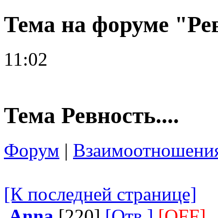
Тема на форуме "Рев
11:02
Тема Ревность....
Форум
|
Взаимоотношения
[К последней странице]
Anna
[220]
[Отв.]
[OFF]