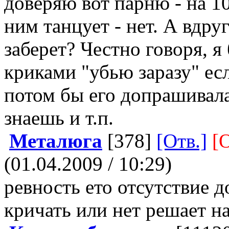
доверяю вот парню - на 10
ним танцует - нет. А вдру
заберет? Честно говоря, я
криками "убью заразу" ес
потом бы его допрашивала 
знаешь и т.п.
Металюга
[378]
[Отв.]
[
(01.04.2009 / 10:29)
ревность ето отсутствие д
кричать или нет решает н