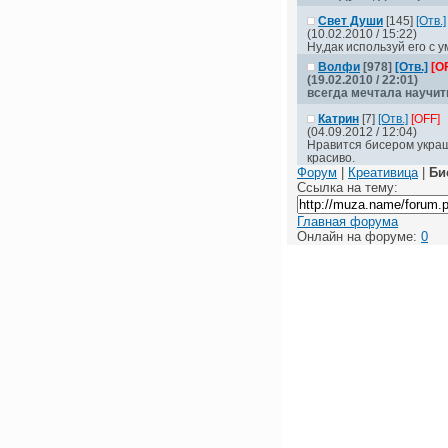
Свет Души
[145]
[Отв.]
(10.02.2010 / 15:22)
Ну,дак используй его с 
Волфи
[978]
[Отв.]
[O
(19.02.2010 / 22:01)
всегда мечтала научит
Катрин
[7]
[Отв.]
[OFF]
(04.09.2012 / 12:04)
Нравится бисером укра
красиво.
Форум
|
Креативица
|
Би
Ссылка на тему:
Главная форума
Онлайн на форуме:
0