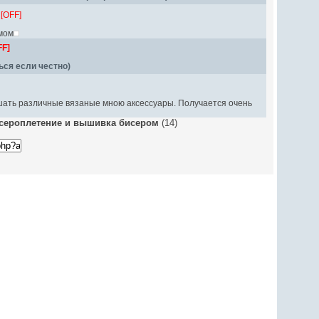
[OFF]
умом
FF]
ься если честно)
шать различные вязаные мною аксессуары. Получается очень
сероплетение и вышивка бисером
(14)