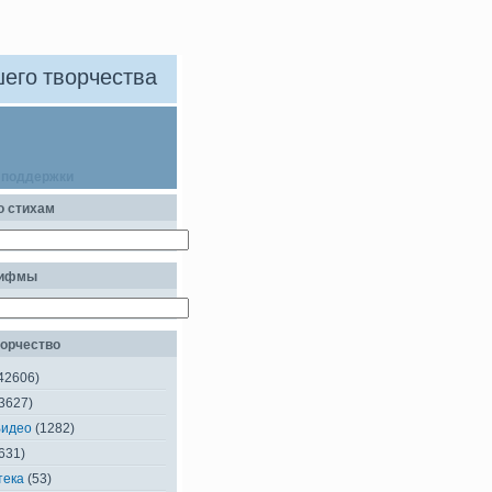
его творчества
 поддержки
о стихам
рифмы
орчество
42606)
3627)
Видео
(1282)
631)
тека
(53)