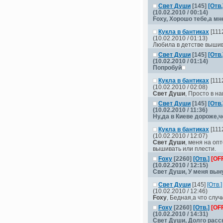
Свет Души
[145]
[Отв.
(10.02.2010 / 00:14)
Foxy
, Хорошо тебе,а м
Кукла в бантиках
[111
(10.02.2010 / 01:13)
Любила в детстве вышива
Свет Души
[145]
[Отв.
(10.02.2010 / 01:14)
Попробуй
Кукла в бантиках
[111
(10.02.2010 / 02:08)
Свет Души
, Просто в н
Свет Души
[145]
[Отв.
(10.02.2010 / 11:36)
Ну,да в Киеве дороже,
Кукла в бантиках
[111
(10.02.2010 / 12:07)
Свет Души
, меня на оп
вышивать или плести.
Foxy
[2260]
[Отв.]
[OF
(10.02.2010 / 12:15)
Свет Души
, У меня вын
Свет Души
[145]
[Отв.]
(10.02.2010 / 12:46)
Foxy
, Бедная,а что слу
Foxy
[2260]
[Отв.]
[OF
(10.02.2010 / 14:31)
Свет Души
, Долго расс