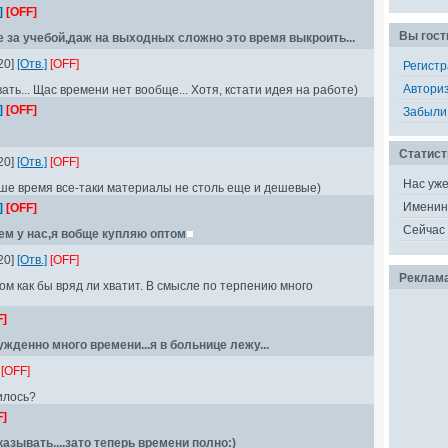
]
[OFF]
Вы гост
не за учебой,даж на выходных сложно это время выкроить...
20]
[Отв.]
[OFF]
Регист
Автори
ть... Щас времени нет вообще... Хотя, кстати идея на работе)
]
[OFF]
Забыли
Статист
20]
[Отв.]
[OFF]
Нас уж
аше время все-таки материалы не столь еще и дешевые)
Именин
]
[OFF]
Сейчас 
чем у нас,я вобще купляю оптом
20]
[Отв.]
[OFF]
Реклам
том как бы вряд ли хватит. В смысле по терпению много
F]
ужденно много времени...я в больнице лежу...
[OFF]
чилось?
F]
казывать....зато теперь времени полно:)