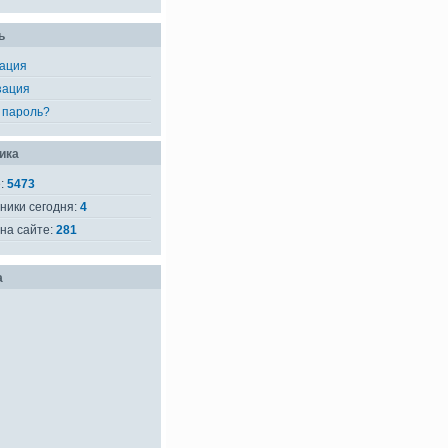
ь
рация
зация
 пароль?
ика
е:
5473
ники сегодня:
4
на сайте:
281
а