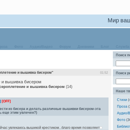
Мир ваш
роза
Фото
Аудио/Видео
Форум
Дневники
Блог
Служба
Поиск п
оплетение и вышивка бисером"
01:52
Поиск 
 и вышивка бисером
сероплетение и вышивка бисером
(14)
Наше тв
Стихи
(
]
[OFF]
Проза
(
сти из бисера и делать различные вышивки бисером-эта
ь еще этим увлечен?)
Аудио/
Фото
(3
Библио
ейчас увлекаюсь вышикой крестиком...благо время позволяет