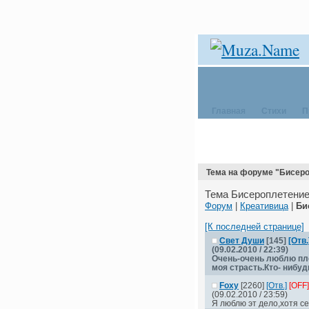
Главная
Стихи
П
Тема на форуме "Бисер
Тема Бисероплетение
Форум
|
Креативица
|
Би
[К последней странице]
Свет Души
[145]
[Отв.
(09.02.2010 / 22:39)
Очень-очень люблю пле
моя страсть.Кто- нибуд
Foxy
[2260]
[Отв.]
[OFF]
(09.02.2010 / 23:59)
Я люблю эт дело,хотя с