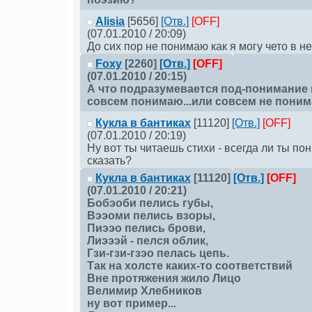
Alisia
[5656]
[Отв.]
[OFF]
(07.01.2010 / 20:09)
До сих пор не понимаю как я могу чето в н
Foxy
[2260]
[Отв.]
[OFF]
(07.01.2010 / 20:15)
А что подразумевается под-понимание п
совсем понимаю...или совсем не пони
Кукла в бантиках
[11120]
[Отв.]
[OFF]
(07.01.2010 / 20:19)
Ну вот ты читаешь стихи - всегда ли ты по
сказать?
Кукла в бантиках
[11120]
[Отв.]
[OFF]
(07.01.2010 / 20:21)
Бобэоби пелись губы,
Вээоми пелись взоры,
Пиээо пелись брови,
Лиэээй - пелся облик,
Гзи-гзи-гзэо пелась цепь.
Так на холсте каких-то соответствий
Вне протяжения жило Лицо
Велимир Хлебников
ну вот пример...