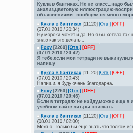
Кукла в бантиках
, Не не класс...надо б
анализ,цветовую иллюстрацию-восприя
объяснениями...вообщем оч много мор
Кукла в бантиках
[11120]
[Отв.]
[OFF]
(07.01.2010 / 20:34)
Ну мороки может и да. Но я бы хотела так 
знаю как это делать...
Foxy
[2260]
[Отв.]
[OFF]
(07.01.2010 / 20:42)
Я тебе,если мои тетради не выкинули,
напишу
Кукла в бантиках
[11120]
[Отв.]
[OFF]
(07.01.2010 / 20:43)
Напиши. я буду очень благодарна.
Foxy
[2260]
[Отв.]
[OFF]
(07.01.2010 / 20:46)
Если в тетрадях не найду,можно еще в 
учебном сайте лит-ры поискать
Кукла в бантиках
[11120]
[Отв.]
[OFF]
(08.01.2010 / 02:00)
Можно. Только бы еще знать что толком иск