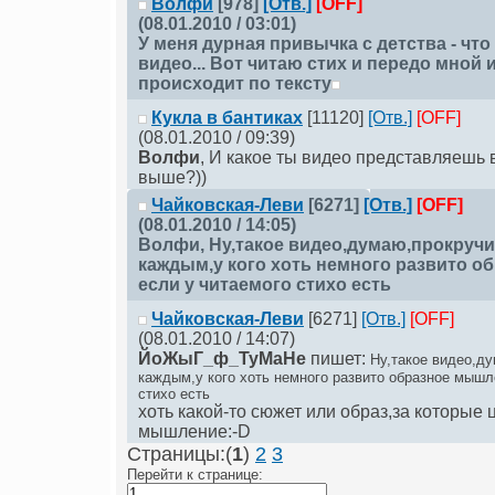
Волфи
[978]
[Отв.]
[OFF]
(08.01.2010 / 03:01)
У меня дурная привычка с детства - что 
видео... Вот читаю стих и передо мной 
происходит по тексту
Кукла в бантиках
[11120]
[Отв.]
[OFF]
(08.01.2010 / 09:39)
Волфи
, И какое ты видео представляешь 
выше?))
Чайковская-Леви
[6271]
[Отв.]
[OFF]
(08.01.2010 / 14:05)
Волфи
, Ну,такое видео,думаю,прокруч
каждым,у кого хоть немного развито о
если у читаемого стихо есть
Чайковская-Леви
[6271]
[Отв.]
[OFF]
(08.01.2010 / 14:07)
ЙоЖыГ_ф_ТуМаНе
пишет:
Ну,такое видео,д
каждым,у кого хоть немного развито образное мышл
стихо есть
хоть какой-то сюжет или образ,за которые 
мышление:-D
Страницы:(
1
)
2
3
Перейти к странице: