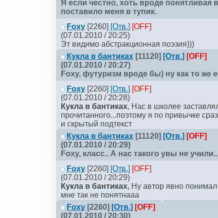
Я если честно, хоть вроде понятливая в
поставило меня в тупик.
Foxy
[2260]
[Отв.]
[OFF]
(07.01.2010 / 20:25)
Эт видимо абстракционная поэзия)))
Кукла в бантиках
[11120]
[Отв.]
[OFF]
(07.01.2010 / 20:27)
Foxy
, футуризм вроде бы) ну как то же е
Foxy
[2260]
[Отв.]
[OFF]
(07.01.2010 / 20:28)
Кукла в бантиках
, Нас в школее заставля
прочитанного...поэтому я по привычке сра
и скрытый подтекст
Кукла в бантиках
[11120]
[Отв.]
[OFF]
(07.01.2010 / 20:29)
Foxy
, класс.. А нас такого увы не учили...
Foxy
[2260]
[Отв.]
[OFF]
(07.01.2010 / 20:29)
Кукла в бантиках
, Ну автор явно понимал 
мне так не понятнааа
Foxy
[2260]
[Отв.]
[OFF]
(07.01.2010 / 20:30)