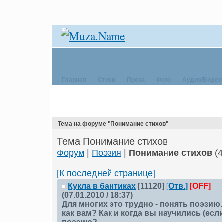
Главная
Стихи
Проза
Фото
Аудио/Видео
Тема на форуме "Понимание стихов"
Тема Понимание стихов
Форум
|
Поэзия
|
Понимание стихов
(4
[К последней странице]
Кукла в бантиках
[11120]
[Отв.]
[OFF]
(07.01.2010 / 18:37)
Для многих это трудно - понять поэзию..
как вам? Как и когда вы научились (ес
поэзию?