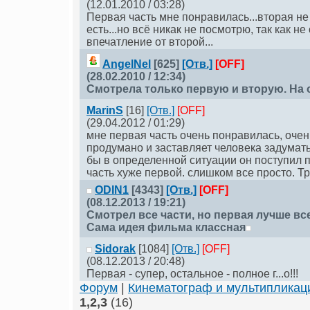
(12.01.2010 / 03:28)
Первая часть мне понравилась...вторая не 
есть...но всё никак не посмотрю, так как н
впечатление от второй...
AngelNel
[625]
[Отв.]
[OFF]
(28.02.2010 / 12:34)
Смотрела только первую и вторую. На о
MarinS
[16]
[Отв.]
[OFF]
(29.04.2012 / 01:29)
мне первая часть очень понравилась, оче
продумано и заставляет человека задумать
бы в определенной ситуации он поступил п
часть хуже первой. слишком все просто. Тр
ODIN1
[4343]
[Отв.]
[OFF]
(08.12.2013 / 19:21)
Смотрел все части, но первая лучше все
Сама идея фильма классная
Sidorak
[1084]
[Отв.]
[OFF]
(08.12.2013 / 20:48)
Первая - супер, остальное - полное г...о!!!
Форум
|
Кинематограф и мультипликац
1,2,3
(16)