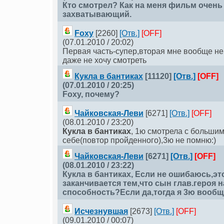
Кто смотрел? Как на меня фильм очень
захватывающий.
Foxy
[2260]
[Отв.]
[OFF]
(07.01.2010 / 20:02)
Первая часть-супер,вторая мне вообще не 
даже не хочу смотреть
Кукла в бантиках
[11120]
[Отв.]
[OFF]
(07.01.2010 / 20:25)
Foxy
, почему?
Чайковская-Леви
[6271]
[Отв.]
[OFF]
(08.01.2010 / 23:20)
Кукла в бантиках
, 1ю смотрела с большим
себе(повтор пройденного),3ю не помню:)
Чайковская-Леви
[6271]
[Отв.]
[OFF]
(08.01.2010 / 23:22)
Кукла в бантиках
, Если не ошибаюсь,это
заканчивается тем,что сын глав.героя н
способность?Если да,тогда я 3ю вообщ
Исчезнувшая
[2673]
[Отв.]
[OFF]
(09.01.2010 / 00:07)