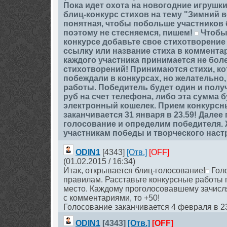
Пока идет охота на новогодние игрушк
блиц-конкурс стихов на тему "Зимний 
понятная, чтобы побольше участников 
поэтому не стесняемся, пишем!
Чтобы 
конкурсе добавьте свое стихотворение 
ссылку или название стиха в комментар
каждого участника принимается не бол
стихотворений! Принимаются стихи, ко
побеждали в конкурсах, но желательно
работы. Победитель будет один и получ
руб на счет телефона, либо эта сумма 
электронный кошелек. Прием конкурсн
заканчивается 31 января в 23.59! Далее
голосование и определим победителя.
участникам победы и творческого наст
ODIN1
[4343]
[Отв.]
[OFF]
(01.02.2015 / 16:34)
Итак, открывается блиц-голосование!
Голо
правилам. Расставьте конкурсные работы по
место. Каждому проголосовавшему зачисля
с комментариями, то +50!
Голосование заканчивается 4 февраля в 23
ODIN1
[4343]
[Отв.]
[OFF]