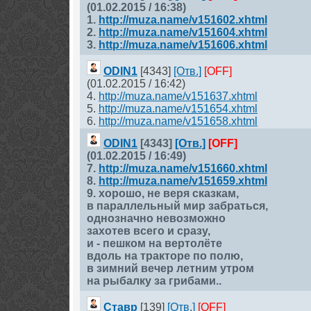
(01.02.2015 / 16:38)
1.
http://muza.name/v151602.xhtml
2.
http://muza.name/v151604.xhtml
3.
http://muza.name/v151606.xhtml
ODIN1
[4343]
[Отв.]
[OFF]
(01.02.2015 / 16:42)
4.
http://muza.name/v151637.xhtml
5.
http://muza.name/v151654.xhtml
6.
http://muza.name/v151658.xhtml
ODIN1
[4343]
[Отв.]
[OFF]
(01.02.2015 / 16:49)
7.
http://muza.name/v151660.xhtml
8.
http://muza.name/v151659.xhtml
9. хорошо, не веря сказкам,
в параллельный мир забраться,
однозначно невозможно
захотев всего и сразу,
и - пешком на вертолёте
вдоль на тракторе по полю,
в зимний вечер летним утром
на рыбалку за грибами..
Ставр
[139]
[Отв.]
[OFF]