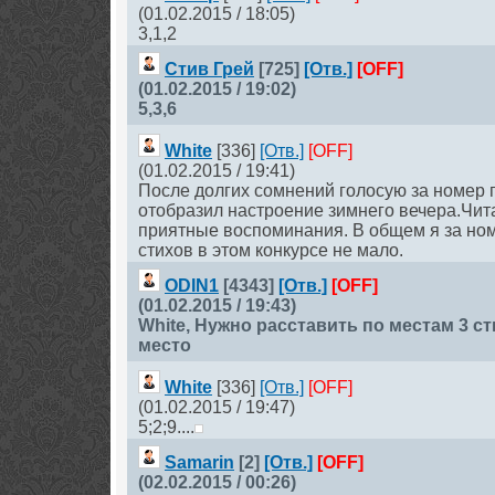
(01.02.2015 / 18:05)
3,1,2
Стив Грей
[725]
[Отв.]
[OFF]
(01.02.2015 / 19:02)
5,3,6
White
[336]
[Отв.]
[OFF]
(01.02.2015 / 19:41)
После долгих сомнений голосую за номер 
отобразил настроение зимнего вечера.Чит
приятные воспоминания. В общем я за но
стихов в этом конкурсе не мало.
ODIN1
[4343]
[Отв.]
[OFF]
(01.02.2015 / 19:43)
White
, Нужно расставить по местам 3 
место
White
[336]
[Отв.]
[OFF]
(01.02.2015 / 19:47)
5;2;9....
Samarin
[2]
[Отв.]
[OFF]
(02.02.2015 / 00:26)