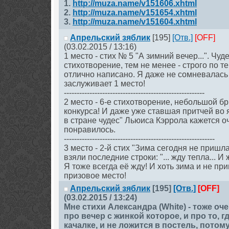
1.
http://muza.name/v151606.xhtml
2.
http://muza.name/v151654.xhtml
3.
http://muza.name/v151604.xhtml
Апрельский зяблик
[195]
[Отв.]
[OFF]
(03.02.2015 / 13:16)
1 место - стих № 5 "А зимний вечер...". Ч
стихотворение, тем не менее - строго по т
отлично написано. Я даже не сомневалась
заслуживает 1 место!
-------------------------------------------------------
2 место - 6-е стихотворение, небольшой б
конкурса! И даже уже ставшая притчей во 
в стране чудес" Льюиса Кэррола кажется оч
понравилось.
-----------------------------------------------------------
3 место - 2-й стих "Зима сегодня не пришла.
взяли последние строки: "... жду тепла... И 
Я тоже всегда её жду! И хоть зима и не пр
призовое место!
Апрельский зяблик
[195]
[Отв.]
[OFF]
(03.02.2015 / 13:24)
Мне стихи Александра (White) - тоже оч
про вечер с жинкой которое, и про то, г
качалке, и не ложится в постель, потому