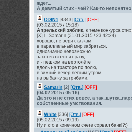
ждет...
А девятый стих - чей? Как-то непонятно.
ODIN1
[4343]
[Отв.]
[OFF]
(03.02.2015 / 15:18)
Апрельский зяблик
, в теме конкурса стих
[X] I - Samarin (31.01.2015 / 23:42:24)
хорошо, не веря сказкам,
в параллельный мир забраться,
однозначно невозможно
захотев всего и сразу,
и - пешком на вертолёте
вдоль на тракторе по полю,
в зимний вечер летним утром
на рыбалку за грибами..
Samarin
[2]
[Отв.]
[OFF]
(04.02.2015 / 05:16)
Да это и не стих вовсе, а так..шутка..па
собственные умствования.
White
[336]
[Отв.]
[OFF]
(05.02.2015 / 09:19)
Ну и кто в конечном счете сорвал банк!?;)