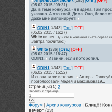
Апрельский зяблик
[195]
[Отв.]
[OFF]
(05.02.2015 / 09:31)
Да, в теме конкурса - я видела. Там про
указано. А это твой, Дима. Оно, белое 
даже мне импонирует!
ODIN1
[4343]
[Отв.]
[OFF]
(05.02.2015 / 16:27)
White
пишет:
Ну и кто в конечном счете сорвал ба
Завтра посчитаю:)
White
[336]
[Отв.]
[OFF]
(05.02.2015 / 18:47)
ODIN1
,
Извини, если поторопил.
ODIN1
[4343]
[Отв.]
[OFF]
(06.02.2015 / 15:52)
И снова та же история...
Авторы! Голосуйте
проголосовали Медея и максимова19...
Страницы:(
1
)
2
Перейти к странице:
Форум
|
Архив конкурсов
|
Блиц!!! Кон
вечер"
(23)