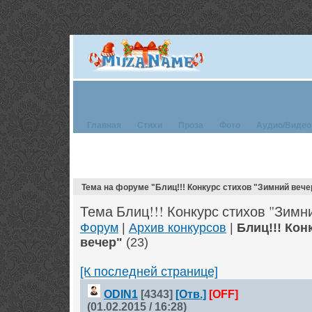
Главная
Стихи
Проза
Фото
Аудио/Видео
Тема на форуме "Блиц!!! Конкурс стихов "Зимний вече
Тема Блиц!!! Конкурс стихов "Зимн
Форум
|
Архив конкурсов
|
Блиц!!! Кон
вечер"
(23)
[К последней странице]
ODIN1
[4343]
[Отв.]
[OFF]
(01.02.2015 / 16:28)