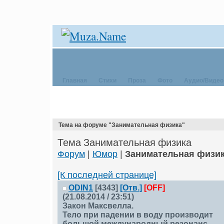
Главная
Стихи
Проза
Фото
Аудио/Видео
Тема на форуме "Занимательная физика"
Тема Занимательная физика
Форум
|
Юмор
|
Занимательная физи
[К последней странице]
ODIN1
[4343]
[Отв.]
[OFF]
(21.08.2014 / 23:51)
Закон Максвелла.
Тело при падении в воду производит
большой международный резонанс.