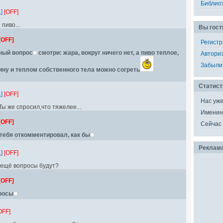
Библио
]
[OFF]
пиво...
Вы гост
[OFF]
Регист
рный вопрос
смотри: жара, вокруг ничего нет, а пиво теплое,
Автори
Забыли
ну и теплом собственного тела можно согреть
Статист
]
[OFF]
Нас уж
. Ты же спросил,что тяжелее...
Именин
[OFF]
Сейчас 
о тебя откомментировал, как бы
Реклам
]
[OFF]
А ещё вопросы будут?
[OFF]
росы
OFF]