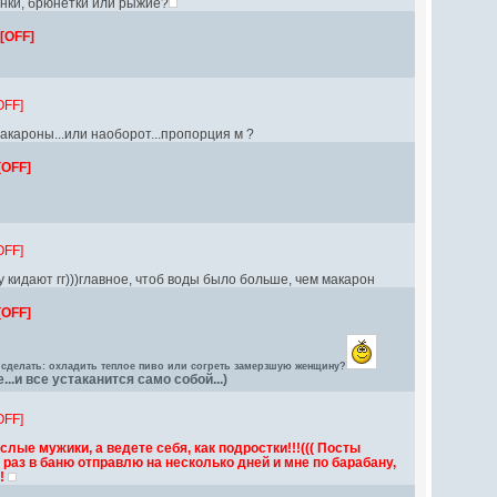
инки, брюнетки или рыжие?
[OFF]
OFF]
макароны...или наоборот...пропорция м ?
[OFF]
OFF]
у кидают гг)))главное, чтоб воды было больше, чем макарон
[OFF]
 сделать: охладить теплое пиво или согреть замерзшую женщину?
...и все устаканится само собой...)
OFF]
зрослые мужики, а ведете себя, как подростки!!!((( Посты
раз в баню отправлю на несколько дней и мне по барабану,
!!