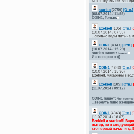
Кто сексуальнее: блонд
starleо
[2759]
[Отв.]
(08.07.2014 / 11:55)
ODIN1
, Голые.
Ezеkiell
[105]
[Отв.]
[
(10.07.2014 / 07:53)
...сколько воды лить на 
ODIN1
[4343]
[Отв.]
(10.07.2014 / 15:29)
starleо
пишет:
Голые.
И это верно гг)))
ODIN1
[4343]
[Отв.]
[
(10.07.2014 / 15:30)
Ezеkiell
, макароны в вод
Ezеkiell
[105]
[Отв.]
(11.07.2014 / 09:12)
ODIN1
пишет:
Что тяжелее
...вернуть пиво женщине
ODIN1
[4343]
[Отв.]
[
(11.07.2014 / 16:07)
Ezеkiell и starleo!!! В
вытер, но в следующий 
кто первый начал и тд!