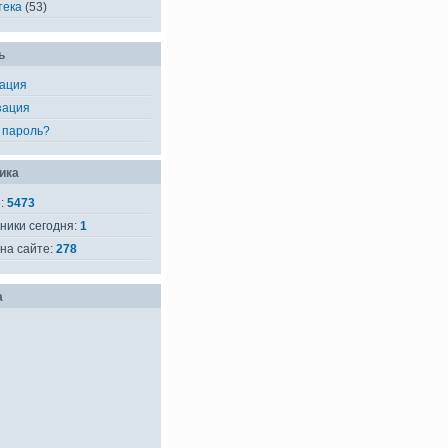
тека
(53)
ь
рация
зация
 пароль?
ика
е:
5473
ники сегодня:
1
на сайте:
278
а