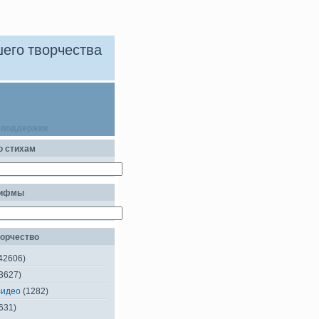
его творчества
 поддержки
о стихам
рифмы
орчество
42606)
3627)
Видео
(1282)
631)