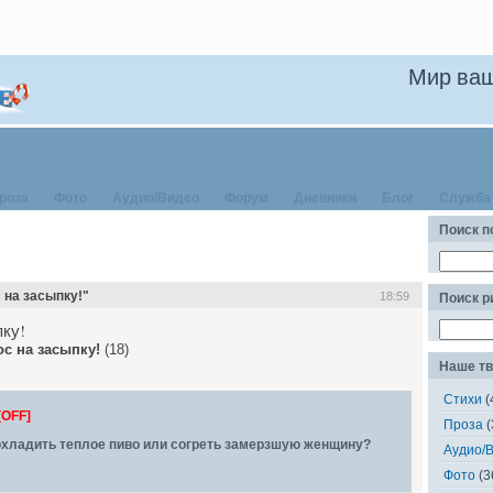
Мир ваш
роза
Фото
Аудио/Видео
Форум
Дневники
Блог
Служба
Поиск п
 на засыпку!"
18:59
Поиск 
пку!
с на засыпку!
(18)
Наше тв
Стихи
(
[OFF]
Проза
(
охладить теплое пиво или согреть замерзшую женщину?
Аудио/
Фото
(3