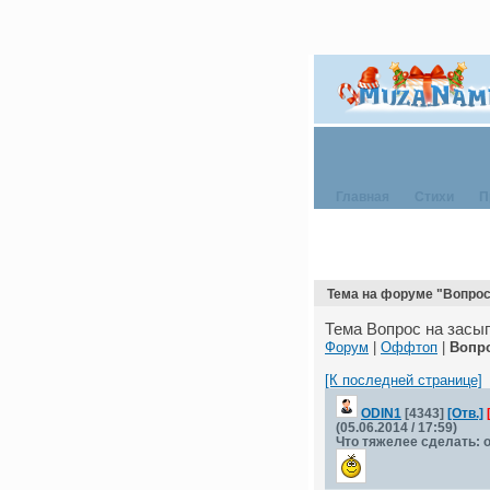
Главная
Стихи
П
Тема на форуме "Вопрос
Тема Вопрос на засы
Форум
|
Оффтоп
|
Вопро
[К последней странице]
ODIN1
[4343]
[Отв.]
(05.06.2014 / 17:59)
Что тяжелее сделать: 