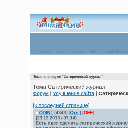
Главная
Стихи
Проза
Фото
Аудио/Видео
Тема на форуме "Сатирический журнал"
Тема Сатирический журнал
Форум
|
Улучшение сайта
|
Сатиричес
[К последней странице]
ODIN1
[4343]
[Отв.]
[OFF]
(23.12.2013 / 03:14)
Есть идея сделать сатирический журна