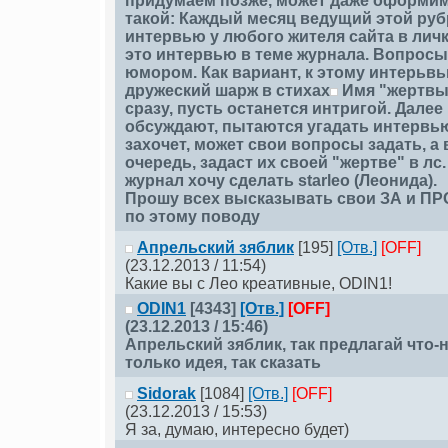
придумаем позже, может даже оформим,
такой: Каждый месяц ведущий этой руб
интервью у любого жителя сайта в лич
это интервью в теме журнала. Вопросы,
юмором. Как вариант, к этому интерьв
дружеский шарж в стихах
Имя "жертвы"
сразу, пусть останется интригой. Дале
обсуждают, пытаются угадать интервью
захочет, может свои вопросы задать, а
очередь, задаст их своей "жертве" в лс
журнал хочу сделать starleo (Леонида).
Прошу всех высказывать свои ЗА и П
по этому поводу
Апрельский зяблик
[195]
[Отв.]
[OFF]
(23.12.2013 / 11:54)
Какие вы с Лео креативные, ODIN1!
ODIN1
[4343]
[Отв.]
[OFF]
(23.12.2013 / 15:46)
Апрельский зяблик
, так предлагай что
только идея, так сказать
Sidorak
[1084]
[Отв.]
[OFF]
(23.12.2013 / 15:53)
Я за, думаю, интересно будет)