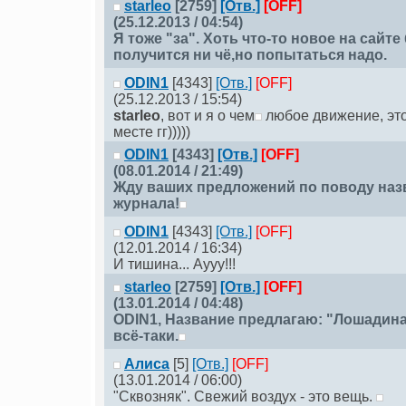
starleо
[2759]
[Отв.]
[OFF]
(25.12.2013 / 04:54)
Я тоже "за". Хоть что-то новое на сайте
получится ни чё,но попытаться надо.
ODIN1
[4343]
[Отв.]
[OFF]
(25.12.2013 / 15:54)
starleо
, вот и я о чем
любое движение, это
месте гг)))))
ODIN1
[4343]
[Отв.]
[OFF]
(08.01.2014 / 21:49)
Жду ваших предложений по поводу наз
журнала!
ODIN1
[4343]
[Отв.]
[OFF]
(12.01.2014 / 16:34)
И тишина... Аууу!!!
starleо
[2759]
[Отв.]
[OFF]
(13.01.2014 / 04:48)
ODIN1
, Название предлагаю: "Лошадина
всё-таки.
Алиса
[5]
[Отв.]
[OFF]
(13.01.2014 / 06:00)
"Сквозняк". Свежий воздух - это вещь.