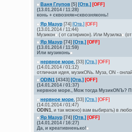
Ваня Глупов
[5]
[Отв.]
[OFF]
(13.01.2014 / 11:28)
конь + сквозняк=сквозняконь!
Яр Мазур
[74]
[Отв.]
[OFF]
(13.01.2014 / 11:44)
Музикон
( от сатирикон). Или Музилка
(от
Яр Мазур
[74]
[Отв.]
[OFF]
(13.01.2014 / 11:59)
Или музиконь
нервное море.
[33]
[Отв.]
[OFF]
(14.01.2014 / 01:12)
отличная идея, музикONь. Муза, ОN - онлайн
ODIN1
[4343]
[Отв.]
[OFF]
(14.01.2014 / 01:37)
нервное море.
, Мож тогда МузикONЪ? 
нервное море.
[33]
[Отв.]
[OFF]
(14.01.2014 / 01:47)
ODIN1
, и так можно) вам выбирать) в люб
Яр Мазур
[74]
[Отв.]
[OFF]
(14.01.2014 / 16:27)
Да, и креативненько!