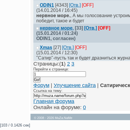
ODIN1
[4343]
[Отв.]
[OFF]
(14.01.2014 / 16:45)
нервное море.
, А мы голосование устрои
победит, такое и будет
нервное море.
[33]
[Отв.]
[OFF]
(15.01.2014 / 01:24)
ODIN1
, согласен)
Xmas
[27]
[Отв.]
[OFF]
(15.01.2014 / 12:30)
"Сатир"-пусть так и будет дразниться журна
Страницы:(
1
)
2
3
Перейти к странице:
Форум
|
Улучшение сайта
|
Сатиричес
Ссылка на тему:
Главная форума
Онлайн на форуме:
0
© 2008 - 2026 MuZa.NaMe
[103 / 0.1426 сек]