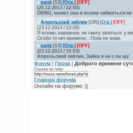
pank
[13]
[Отв.]
[OFF]
(20.12.2013 / 22:50)
ODIN1
, может она и всеми займеться не 
Апрельский зяблик
[195]
[Отв.]
[OFF]
(23.12.2013 / 12:29)
Я всеми, наверное, не смогу заняться: у ме
Особо то нет времени... Пока не знаю.
pank
[13]
[Отв.]
[OFF]
(23.12.2013 / 15:03)
Апрельский зяблик
, Зайка я не с пе шу
Форум
|
Проза
|
Доброго времени сут
Ссылка на тему:
Главная форума
Онлайн на форуме:
0