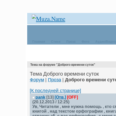
Главная
Стихи
Проза
Фото
Аудио/Видео
Тема на форуме "Доброго времени суток"
Тема Доброго времени суток
Форум
|
Проза
|
Доброго времени сут
[К последней странице]
pank
[13]
[Отв.]
[OFF]
(20.12.2013 / 12:25)
Ув, Читатели , мне нужна помощь , кто 
книгой , над текстом орфографии , книг
страниц а5, с вас орфография , с меня 