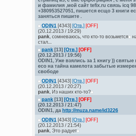
и фамилия ,мой сайт tefix.ru связь icq 
+380953527051, пишется есщо 3 книги е
заняться пишите .
ODIN1
[4343]
[Отв.]
[OFF]
(20.12.2013 / 19:29)
pank
, сомневаюсь, что кто-то возьмется
на
стал...
pank
[13]
[Отв.]
[OFF]
(20.12.2013 / 19:56)
ODIN1
, Уже взялись за 1 книгу )) святы
есо на тайна камелота забытые измере
свободе
ODIN1
[4343]
[Отв.]
[OFF]
(20.12.2013 / 20:27)
pank
, Из наших кто-то?
pank
[13]
[Отв.]
[OFF]
(20.12.2013 / 21:47)
ODIN1
, да
http://muza.name/id3226
ODIN1
[4343]
[Отв.]
[OFF]
(20.12.2013 / 21:54)
pank
, Это радует