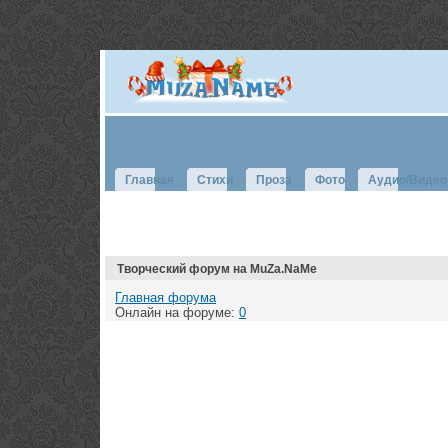
Главная
Стихи
Проза
Фото
Аудио/Видео
Творческий форум на MuZa.NaMe
Главная форума
Онлайн на форуме:
0