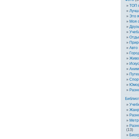
TOП 
Лучш
Это 
Моя 
Друз
Учеб
Отды
Прир
Авто
Горо
Живо
Иску
Аним
Путе
Спор
Юмо
Разн
Библио
Учеб
Жанр
Разн
Метр
Разн
(13)
Биог