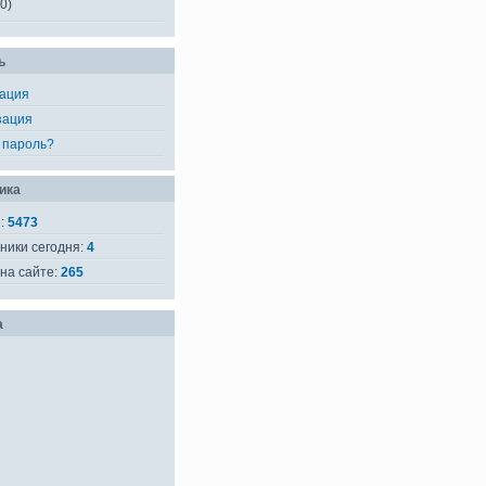
0)
ь
рация
зация
 пароль?
ика
е:
5473
ники сегодня:
4
на сайте:
265
а