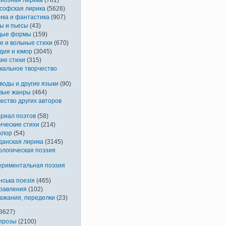
софская лирика
(5626)
ика и фантастика
(907)
ы и пьесы
(43)
дые формы
(159)
е и вольные стихи
(670)
дия и юмор
(3045)
кие стихи
(315)
кальное творчество
воды и другие языки
(90)
вые жанры
(464)
ество других авторов
риал поэтов
(58)
ические стихи
(214)
клор
(54)
данская лирика
(3145)
ологическая поэзия
ериментальная поэзия
нська поезія
(465)
равления
(102)
ажания, переделки
(23)
3627)
прозы
(2100)