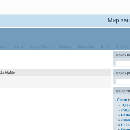
Мир ваш
роза
Фото
Аудио/Видео
Форум
Дневники
Блог
Служба
Поиск п
uZa.NaMe
Поиск 
Наше тв
Стихи
(
TOП 
Лучш
Разн
Любо
Пейз
Рели