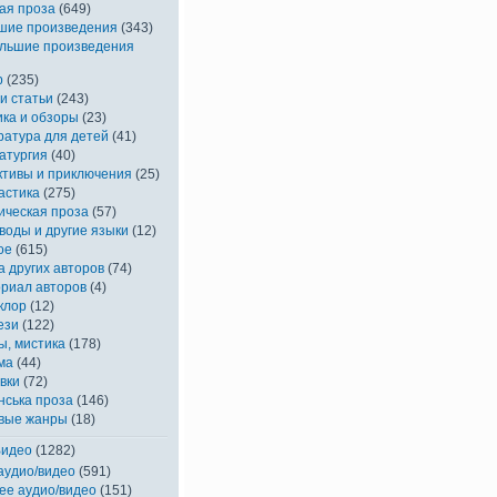
ая проза
(649)
шие произведения
(343)
льшие произведения
р
(235)
и статьи
(243)
ика и обзоры
(23)
ратура для детей
(41)
атургия
(40)
ктивы и приключения
(25)
астика
(275)
ическая проза
(57)
воды и другие языки
(12)
ое
(615)
а других авторов
(74)
риал авторов
(4)
клор
(12)
ези
(122)
ы, мистика
(178)
ма
(44)
вки
(72)
нська проза
(146)
вые жанры
(18)
Видео
(1282)
аудио/видео
(591)
ее аудио/видео
(151)