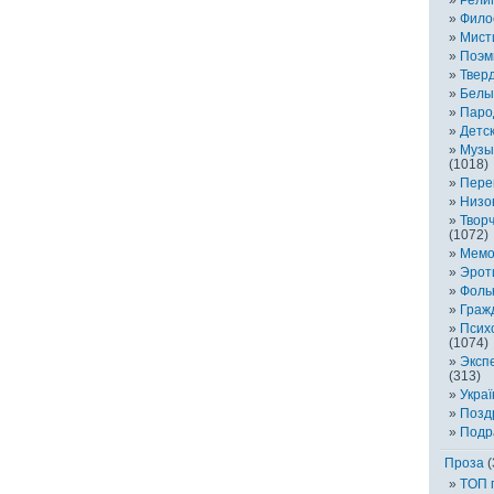
Фило
Мист
Поэм
Твер
Белы
Паро
Детс
Музы
(1018)
Пере
Низо
Творч
(1072)
Мемо
Эрот
Фоль
Граж
Псих
(1074)
Эксп
(313)
Украї
Позд
Подр
Проза
(
TOП 