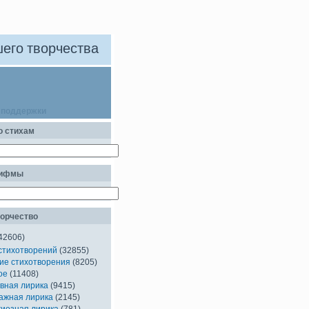
его творчества
 поддержки
о стихам
рифмы
орчество
42606)
стихотворений
(32855)
ие стихотворения
(8205)
ое
(11408)
вная лирика
(9415)
ажная лирика
(2145)
гиозная лирика
(781)