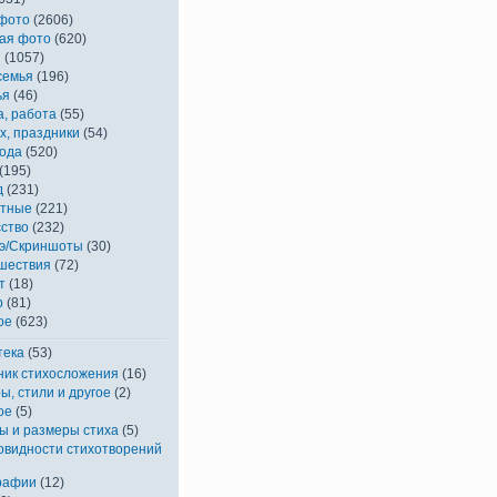
фото
(2606)
ая фото
(620)
я
(1057)
семья
(196)
ья
(46)
а, работа
(55)
х, праздники
(54)
ода
(520)
(195)
д
(231)
тные
(221)
сство
(232)
э/Скриншоты
(30)
шествия
(72)
т
(18)
р
(81)
ое
(623)
тека
(53)
ник стихосложения
(16)
ы, стили и другое
(2)
ое
(5)
ы и размеры стиха
(5)
овидности стихотворений
рафии
(12)