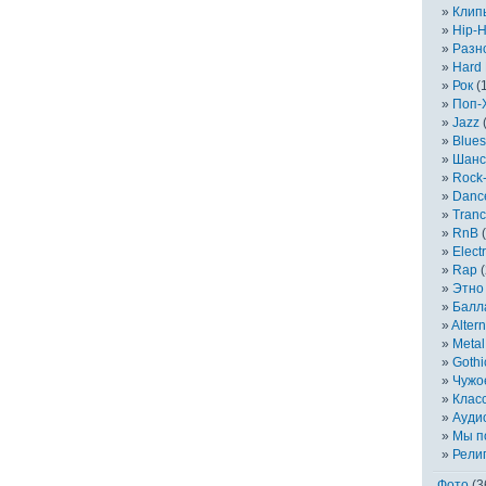
Клип
Hip-
Разн
Hard
Рок
(
Поп-
Jazz
(
Blues
Шанс
Rock-
Danc
Tranc
RnB
(
Elect
Rap
(
Этно
Балл
Alter
Metal
Gothi
Чужо
Клас
Ауди
Мы п
Рели
Фото
(3