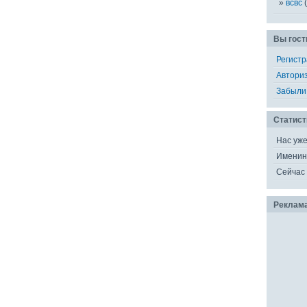
всвс
(
Вы гост
Регист
Автори
Забыли
Статист
Нас уж
Именин
Сейчас 
Реклам