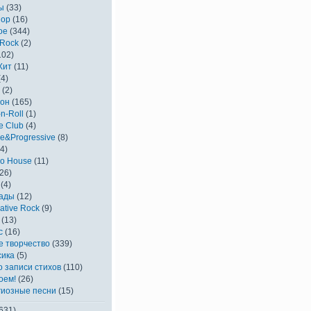
ы
(33)
Hop
(16)
ое
(344)
 Rock
(2)
102)
Хит
(11)
4)
(2)
он
(165)
n-Roll
(1)
e Club
(4)
e&Progressive
(8)
4)
ro House
(11)
26)
(4)
ады
(12)
native Rock
(9)
(13)
c
(16)
е творчество
(339)
сика
(5)
о записи стихов
(110)
оем!
(26)
гиозные песни
(15)
631)