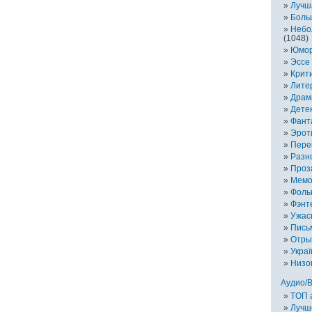
Лучш
Боль
Небо
(1048)
Юмо
Эссе 
Крит
Лите
Драм
Дете
Фант
Эрот
Пере
Разн
Проз
Мемо
Фоль
Фэнт
Ужас
Пись
Отры
Украї
Низо
Аудио/
TOП 
Лучш