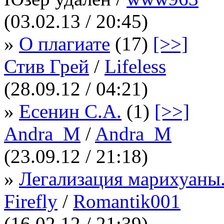
(03.02.13 / 20:45)
»
О плагиате
(17)
[>>]
Стив Грей
/
Lifeless
(28.09.12 / 04:21)
»
Есенин С.А.
(1)
[>>]
Andra_M
/
Andra_M
(23.09.12 / 21:18)
»
Легализация марихуаны.
Firefly
/
Romantik001
(16.02.12 / 21:39)