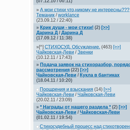
(07.12.10 / 00:11)
»
А мои стихи что,никому не интересны???
Теманик
/
worklance
(23.09.12 / 22:40)
»
Крик души - мои стихи!
(2)
[>>]
Дарина Д
/
Дарина Д
(17.09.12 / 11:38)
»[^]
СТИХОСУД. Обсуждение.
(463)
[>>]
Чайковская-Леви
/
Звенки
(10.12.11 / 17:43)
»
Подача заявок на стихоразбор, порядо
рассмотрения
(22)
[>>]
Чайковская-Леви
/
Кукла в бантиках
(18.04.11 / 10:20)
Поощрения и взыскания
(14)
[>>]
Чайковская-Леви
/
Чaйковскaя-Леви
(20.02.11 / 23:09)
»
* Награды от нашего раздела *
(2)
[>>]
Чaйковскaя-Леви
/
Чaйковскaя-Леви
(01.02.11 / 19:54)
Стихосудебный процесс над стихотворен