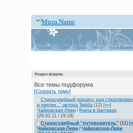
Главная
Стихи
Проза
Фото
Аудио/Видео
Раздел форума
Все темы подфорума
[Создать тему]
Стихосудебный процесс над стихотворен
в прятки..." автора Tekilla
(12)
[>>]
Чaйковскaя-Леви
/
Кукла в бантиках
(28.02.11 / 19:18)
Стихосудебный "путеводитель"
(11)
[
Чайковская-Леви
/
Чайковская-Леви