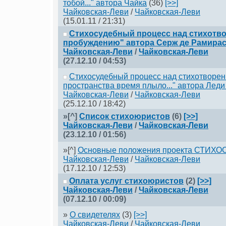
тобой..." автора Чайка
(36)
[>>]
Чайковская-Леви
/
Чaйковскaя-Леви
(15.01.11 / 21:31)
Стихосудебный процесс над стихотв
пробуждению" автора Серж де Рамира
Чайковская-Леви
/
Чайковская-Леви
(27.12.10 / 04:53)
Стихосудебный процесс над стихотворен
пространства время плыло..." автора Леди
Чайковская-Леви
/
Чайковская-Леви
(25.12.10 / 18:42)
»[^]
Список стихоюристов
(6)
[>>]
Чайковская-Леви
/
Чайковская-Леви
(23.12.10 / 01:56)
»[^]
Основные положения проекта СТИХО
Чайковская-Леви
/
Чайковская-Леви
(17.12.10 / 12:53)
Оплата услуг стихоюристов
(2)
[>>]
Чайковская-Леви
/
Чайковская-Леви
(07.12.10 / 00:09)
»
О свидетелях
(3)
[>>]
Чайковская-Леви
/
Чайковская-Леви