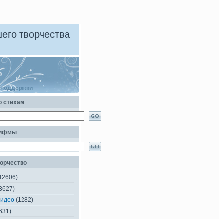
его творчества
 поддержки
о стихам
рифмы
орчество
42606)
3627)
Видео
(1282)
631)