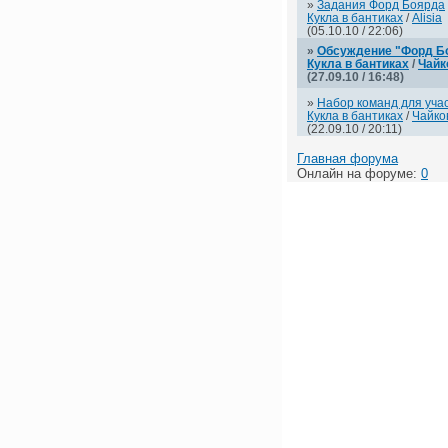
»
Задания Форд Боярда
Кукла в бантиках
/
Alisia
(05.10.10 / 22:06)
»
Обсуждение "Форд Б
Кукла в бантиках
/
Чайк
(27.09.10 / 16:48)
»
Набор команд для учас
Кукла в бантиках
/
Чайко
(22.09.10 / 20:11)
Главная форума
Онлайн на форуме:
0