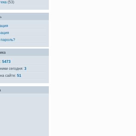
тека
(53)
ь
рация
зация
 пароль?
ика
е:
5473
ники сегодня:
3
на сайте:
51
а