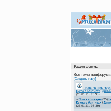
Главная
Стихи
П
Раздел форума
Все темы подфорума
[Создать тему]
Правила игры "Муз
Кукла в бантиках
/
Димка
(25.01.11 / 20:35)
»
Поиск команды
(25)
[
Кукла в бантиках
/
Димк
(26.01.11 / 05:30)