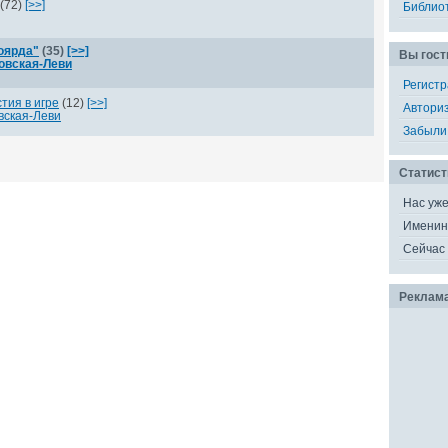
(72)
[>>]
Библио
оярда"
(35)
[>>]
Вы гост
овская-Леви
Регист
тия в игре
(12)
[>>]
Автори
вская-Леви
Забыли
Статист
Нас уж
Именин
Сейчас 
Реклам