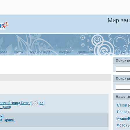
Мир ваш
роза
Фото
Аудио/Видео
Форум
Дневники
Блог
Служба
Поиск п
Поиск 
Наше тв
овский Форд Боярд"
(3)
[>>]
Стихи
(
_кравц
Проза
(
>>]
Аудио/
а_кравц
Фото
(3