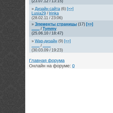
(23.07.12 / 13:15)
»
Дизайн сайта
(6)
[>>]
Lusia29
/
Irinka
(28.02.11 / 23:06)
»
Элементы страницы
(17)
[>>]
........
/
Tymmy
(25.06.10 / 18:47)
»
Wap-дизайн
(9)
[>>]
........
/
........
(30.03.09 / 19:23)
Главная форума
Онлайн на форуме:
0