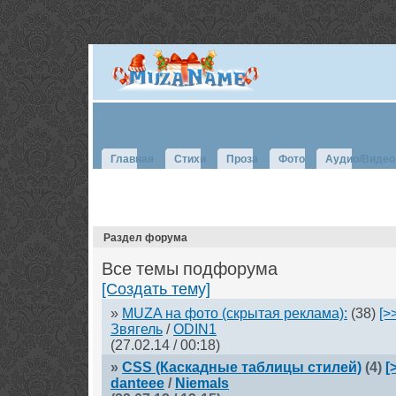
Главная
Стихи
Проза
Фото
Аудио/Видео
Раздел форума
Все темы подфорума
[Создать тему]
»
MUZA на фото (скрытая реклама):
(38)
[>
Звягель
/
ODIN1
(27.02.14 / 00:18)
»
CSS (Каскадные таблицы стилей)
(4)
[
danteee
/
Niemals