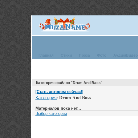
Главная
Стихи
Проза
Фото
Аудио/Видео
Категория файлов "Drum And Bass"
[Стать автором сейчас!]
Drum And Bass
Категория
:
Материалов пока нет...
Выбор категории