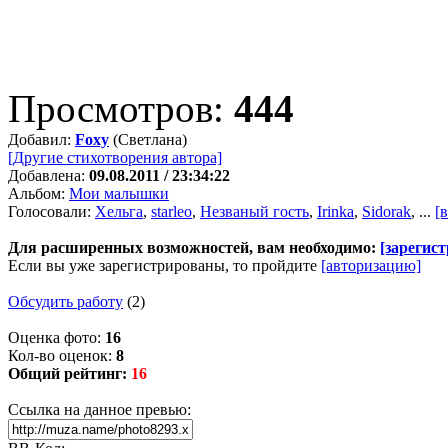
Просмотров:
444
Добавил:
Foxy
(Светлана)
[Другие стихотворения автора]
Добавлена:
09.08.2011 / 23:34:22
Альбом:
Мои малышки
Голосовали:
Хельга
,
starleо
,
Незваный гость
,
Irinka
,
Sidorak
, ...
[в
Для расширенных возможностей, вам необходимо:
[зарегис
Если вы уже зарегистрированы, то пройдите
[авторизацию]
Обсудить работу
(2)
Оценка фото:
16
Кол-во оценок:
8
Общий рейтинг:
16
Ссылка на данное превью: