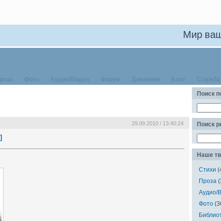
Мир ваш
роза
Фото
Аудио/Видео
Форум
Дневники
Блог
Служба
Поиск п
29.09.2010 / 13:40:24
Поиск 
]
Наше тв
Стихи
(
Проза
(
Аудио/
Фото
(3
Библио