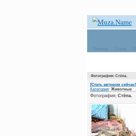
Главная
Стихи
П
Фотография: Стёпа.
[Стать автором сейчас!
Категория
:
Животные
Стёпа.
Фотография: