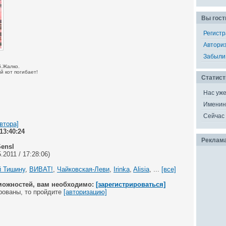
Вы гост
Регист
Автори
Забыли
б.Жалко.
й кот погибает!
Статист
Нас уж
Именин
Сейчас 
втора]
 13:40:24
Реклам
ensl
.2011 / 17:28:06)
 Тишину
,
ВИВАТ!
,
Чайковская-Леви
,
Irinka
,
Alisia
, ...
[все]
можностей, вам необходимо:
[зарегистрироваться]
рованы, то пройдите
[авторизацию]