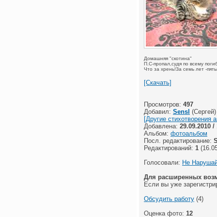
Домашняя "скотина"
П.С-пропал,судя по всему поги
Что за хрень!За семь лет -пяты
[Скачать]
Просмотров:
497
Добавил:
Sensl
(Сергей)
[Другие стихотворения а
Добавлена:
29.09.2010 /
Альбом:
фотоальбом
Посл. редактирование:
S
Редактирований:
1
(16.05
Голосовали:
Не Нарушай
Для расширенных воз
Если вы уже зарегистри
Обсудить работу
(4)
Оценка фото:
12