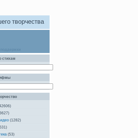
его творчества
 поддержки
о стихам
рифмы
орчество
42606)
3627)
Видео
(1282)
631)
тека
(53)